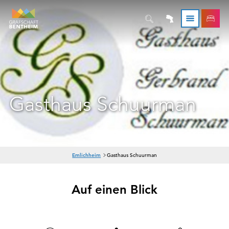
Gasthaus Schuurman
S
Emlichheim
Gasthaus Schuurman
i
e
s
Auf einen Blick
i
n
d
h
i
e