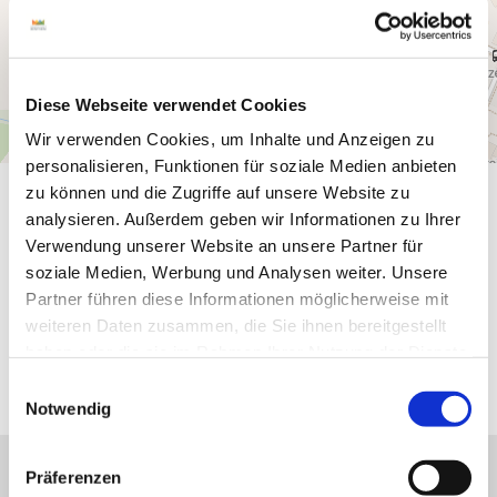
Diese Webseite verwendet Cookies
Wir verwenden Cookies, um Inhalte und Anzeigen zu
personalisieren, Funktionen für soziale Medien anbieten
zu können und die Zugriffe auf unsere Website zu
Gut zu wissen
analysieren. Außerdem geben wir Informationen zu Ihrer
Verwendung unserer Website an unsere Partner für
soziale Medien, Werbung und Analysen weiter. Unsere
Eignung
Partner führen diese Informationen möglicherweise mit
weiteren Daten zusammen, die Sie ihnen bereitgestellt
Weitere Infos
haben oder die sie im Rahmen Ihrer Nutzung der Dienste
gesammelt haben.
E
Notwendig
i
n
w
Präferenzen
i