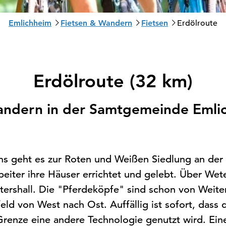
S
Emlichheim
Fietsen & Wandern
Fietsen
Erdölroute
i
e
s
i
Erdölroute (32 km)
n
d
ndern in der Samtgemeinde Emli
h
i
e
r
:
 geht es zur Roten und Weißen Siedlung an der R
beiter ihre Häuser errichtet und gelebt. Über Wet
ntershall. Die "Pferdeköpfe" sind schon von Weit
eld von West nach Ost. Auffällig ist sofort, dass d
renze eine andere Technologie genutzt wird. Eine