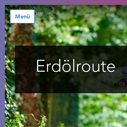
Menü
Erdölroute