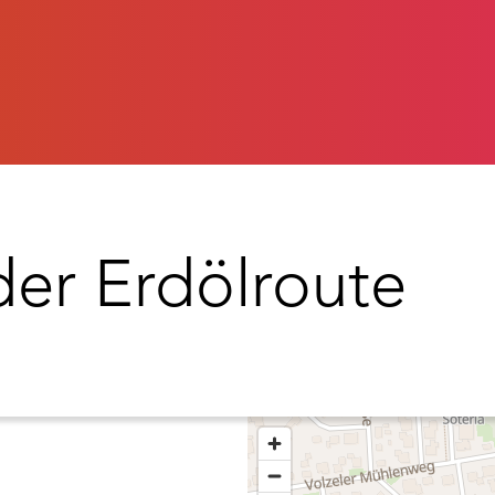
der Erdölroute
Halten Sie die Taste „S
zu vergrößern.