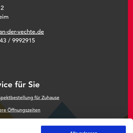
 2
eim
an-der-vechte.de
943 / 9992915
ice für Sie
spektbestellung für Zuhause
ere Öffnungszeiten
z
Impressum