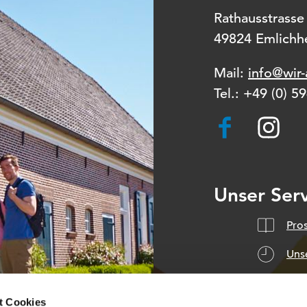
Rathausstrasse
49824 Emlichh
Mail:
info@wir-
Tel.:
+49 (0) 5
F
I
a
n
c
s
e
t
Unser Serv
b
a
o
g
Pro
o
r
Uns
k
a
m
t Cookies
AGB
Datenschut