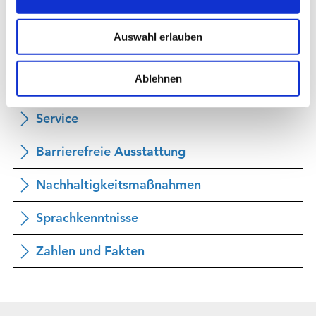
Ausstattung
s
Zimmer/Ferienwohnung/Ferienhaus
w
Auswahl erlauben
a
Allgemeine Themen
h
l
Ablehnen
Parken
Service
Barrierefreie Ausstattung
Nachhaltigkeitsmaßnahmen
Sprachkenntnisse
Zahlen und Fakten