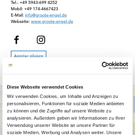
Tel.:
+49 5943-699 4252
Mobil:
+49 174-4667423
E-Mail:
info@groote-engel.de
Webseite:
www.groote-engel.de
F
I
a
n
c
s
e
t
Anreise planen
b
a
o
g
o
r
k
a
m
Diese Webseite verwendet Cookies
Wir verwenden Cookies, um Inhalte und Anzeigen zu
personalisieren, Funktionen für soziale Medien anbieten
zu können und die Zugriffe auf unsere Website zu
analysieren. Außerdem geben wir Informationen zu Ihrer
Verwendung unserer Website an unsere Partner für
soziale Medien, Werbung und Analysen weiter. Unsere