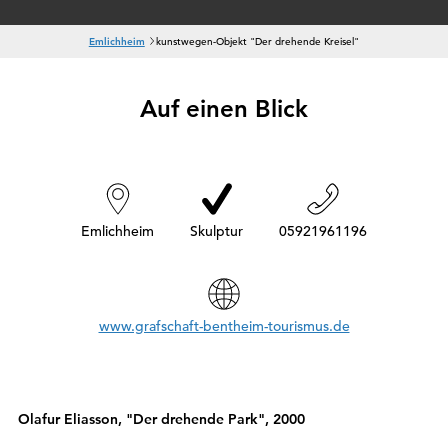
S
Emlichheim
kunstwegen-Objekt "Der drehende Kreisel"
i
e
s
Auf einen Blick
i
n
d
h
i
e
r
:
Emlichheim
Skulptur
05921961196
www.grafschaft-bentheim-tourismus.de
Olafur Eliasson, "Der drehende Park", 2000