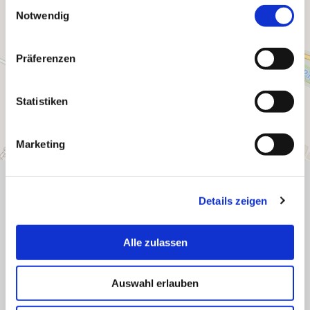
E
Notwendig
i
n
w
Präferenzen
i
l
l
Statistiken
i
g
Marketing
u
n
g
Details zeigen
s
Was möchten Sie als nächstes
a
tun?
u
Alle zulassen
s
w
Auswahl erlauben
a
h