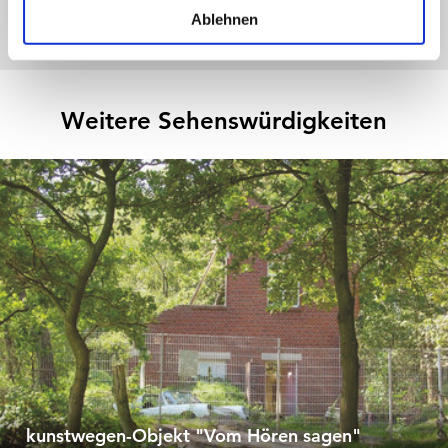
Anreise planen
PDF erzeugen
l
Ablehnen
Weitere Sehenswürdigkeiten
kunstwegen-Objekt "Vom Hören sagen"