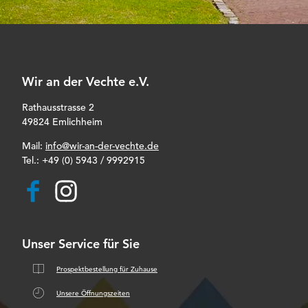
Wir an der Vechte e.V.
Rathausstrasse 2
49824 Emlichheim
Mail:
info@wir-an-der-vechte.de
Tel.:
+49 (0) 5943 / 9992915
F
I
a
n
c
s
e
t
b
a
Unser Service für Sie
o
g
o
r
k
a
Prospektbestellung für Zuhause
m
Unsere Öffnungszeiten