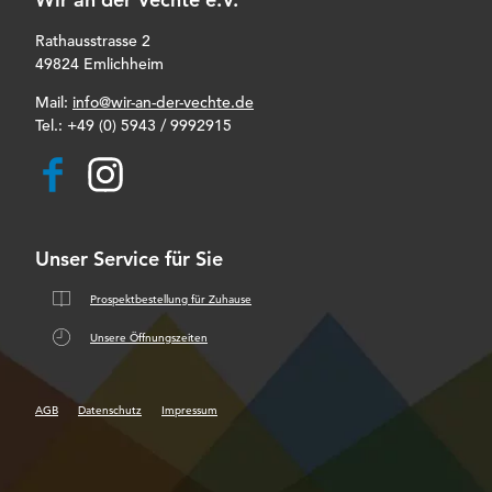
Rathausstrasse 2
49824 Emlichheim
Mail:
info@wir-an-der-vechte.de
Tel.:
+49 (0) 5943 / 9992915
F
I
a
n
c
s
e
t
b
a
Unser Service für Sie
o
g
o
r
k
a
Prospektbestellung für Zuhause
m
Unsere Öffnungszeiten
AGB
Datenschutz
Impressum